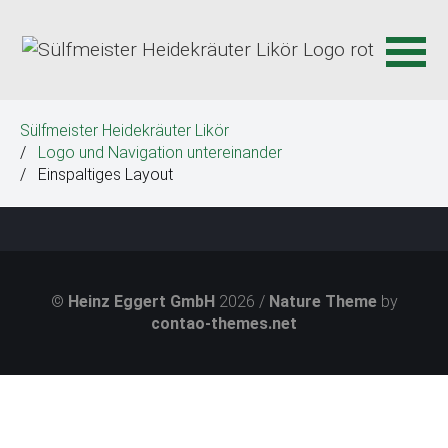
N
Sülfmeister Heidekräuter Likör
a
Logo und Navigation untereinander
v
Einspaltiges Layout
i
g
a
t
i
©
Heinz Eggert GmbH
2026 /
Nature Theme
by
o
contao-themes.net
n
ü
b
e